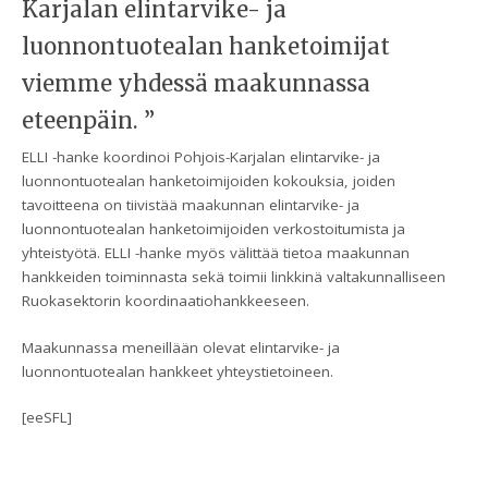
Karjalan elintarvike- ja
luonnontuotealan hanketoimijat
viemme yhdessä maakunnassa
eteenpäin. ”
ELLI -hanke koordinoi Pohjois-Karjalan elintarvike- ja
luonnontuotealan hanketoimijoiden kokouksia, joiden
tavoitteena on tiivistää maakunnan elintarvike- ja
luonnontuotealan hanketoimijoiden verkostoitumista ja
yhteistyötä. ELLI -hanke myös välittää tietoa maakunnan
hankkeiden toiminnasta sekä toimii linkkinä valtakunnalliseen
Ruokasektorin koordinaatiohankkeeseen.
Maakunnassa meneillään olevat elintarvike- ja
luonnontuotealan hankkeet yhteystietoineen.
[eeSFL]