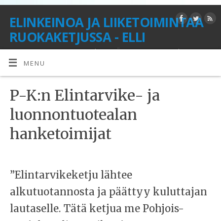
ELINKEINOA JA LIIKETOIMINTAA
RUOKAKETJUSSA - ELLI
MAUKKAASTI MARJOISTA | KEPEÄSTI KASVIKSILLA | MAIDOSTA
MAKEAKSI | LUONNOSTA TUOTTEEKSI
MENU
P-K:n Elintarvike- ja
luonnontuotealan
hanketoimijat
”Elintarvikeketju lähtee
alkutuotannosta ja päättyy kuluttajan
lautaselle. Tätä ketjua me Pohjois-