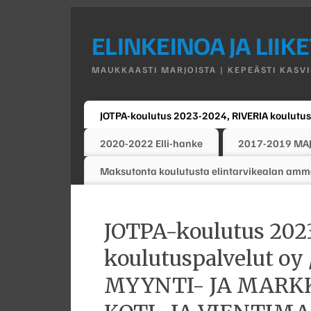
ELINKEINOA JA LIIK
MAUKKAASTI MARJOISTA | KEPEÄSTI KASVI
JOTPA-koulutus 2023-2024, RIVERIA koulut
2020-2022 Elli-hanke
2017-2019 MA
Maksutonta koulutusta elintarvikealan ammatt
JOTPA-koulutus 202
koulutuspalvelut o
MYYNTI- JA MARK