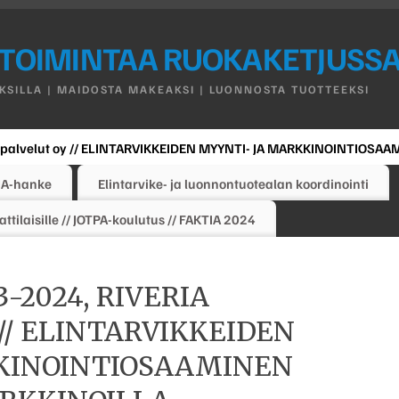
ETOIMINTAA RUOKAKETJUSSA 
KSILLA | MAIDOSTA MAKEAKSI | LUONNOSTA TUOTTEEKSI
uspalvelut oy // ELINTARVIKKEIDEN MYYNTI- JA MARKKINOINTIOSAA
JA-hanke
Elintarvike- ja luonnontuotealan koordinointi
ilaisille // JOTPA-koulutus // FAKTIA 2024
3-2024, RIVERIA
y // ELINTARVIKKEIDEN
KINOINTIOSAAMINEN