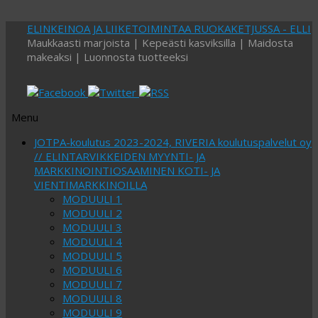
ELINKEINOA JA LIIKETOIMINTAA RUOKAKETJUSSA - ELLI
Maukkaasti marjoista | Kepeästi kasviksilla | Maidosta
makeaksi | Luonnosta tuotteeksi
Menu
Skip
JOTPA-koulutus 2023-2024, RIVERIA koulutuspalvelut oy
to
// ELINTARVIKKEIDEN MYYNTI- JA
content
MARKKINOINTIOSAAMINEN KOTI- JA
VIENTIMARKKINOILLA
MODUULI 1
MODUULI 2
MODUULI 3
MODUULI 4
MODUULI 5
MODUULI 6
MODUULI 7
MODUULI 8
MODUULI 9