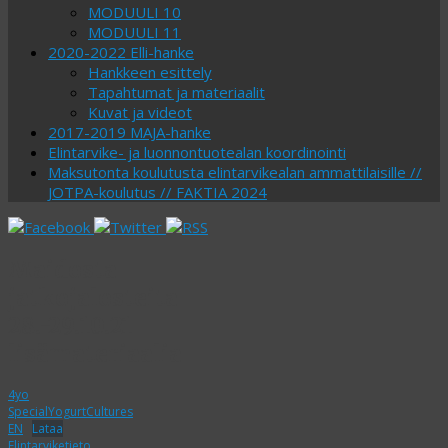
MODUULI 10
MODUULI 11
2020-2022 Elli-hanke
Hankkeen esittely
Tapahtumat ja materiaalit
Kuvat ja videot
2017-2019 MAJA-hanke
Elintarvike- ja luonnontuotealan koordinointi
Maksutonta koulutusta elintarvikealan ammattilaisille //
JOTPA-koulutus // FAKTIA 2024
Maidosta
jatkojalosteita
28.-29.10.21
lisämateriaalia
4yo
SpecialYogurtCultures
EN
Lataa
Elintarviketieto