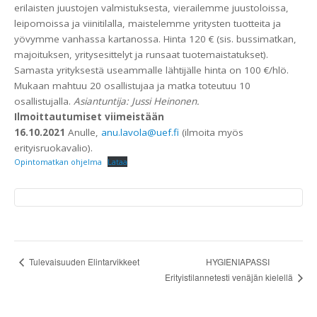
erilaisten juustojen valmistuksesta, vierailemme juustoloissa,
leipomoissa ja viinitilalla, maistelemme yritysten tuotteita ja
yövymme vanhassa kartanossa. Hinta 120 € (sis. bussimatkan,
majoituksen, yritysesittelyt ja runsaat tuotemaistatukset).
Samasta yrityksestä useammalle lähtijälle hinta on 100 €/hlö.
Mukaan mahtuu 20 osallistujaa ja matka toteutuu 10
osallistujalla.
Asiantuntija: Jussi Heinonen.
Ilmoittautumiset viimeistään
16.10.2021
Anulle,
anu.lavola@uef.fi
(ilmoita myös
erityisruokavalio).
Opintomatkan ohjelma
Lataa
Tulevaisuuden Elintarvikkeet
HYGIENIAPASSI
Tapahtuma
Erityistilannetesti venäjän kielellä
navigointi