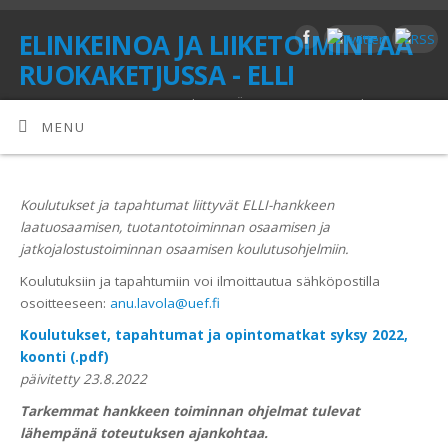
ELINKEINOA JA LIIKETOIMINTAA
RUOKAKETJUSSA - ELLI
MAUKKAASTI MARJOISTA | KEPEÄSTI KASVIKSILLA | MAIDOSTA
MAKEAKSI | LUONNOSTA TUOTTEEKSI
MENU
Koulutukset ja tapahtumat liittyvät ELLI-hankkeen
laatuosaamisen, tuotantotoiminnan osaamisen ja
jatkojalostustoiminnan osaamisen koulutusohjelmiin.
Koulutuksiin ja tapahtumiin voi ilmoittautua sähköpostilla
osoitteeseen:
anu.lavola@uef.fi
Koulutukset, tapahtumat ja opintomatkat syksy 2022,
koonti (.pdf)
päivitetty 23.8.2022
Tarkemmat hankkeen toiminnan ohjelmat tulevat
lähempänä toteutuksen ajankohtaa.