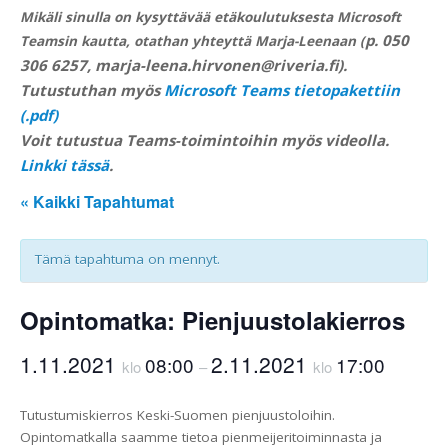
Mikäli sinulla on kysyttävää etäkoulutuksesta Microsoft
p. 050
Teamsin kautta, otathan yhteyttä Marja-Leenaan
(
306 6257, marja-leena.hirvonen@riveria.fi).
Tutustuthan myös
Microsoft Teams tietopakettiin
(.pdf)
Voit tutustua Teams-toimintoihin myös videolla.
Linkki tässä
.
« Kaikki Tapahtumat
Tämä tapahtuma on mennyt.
Opintomatka: Pienjuustolakierros
1.11.2021
2.11.2021
08:00
17:00
klo
–
klo
Tutustumiskierros Keski-Suomen pienjuustoloihin.
Opintomatkalla saamme tietoa pienmeijeritoiminnasta ja