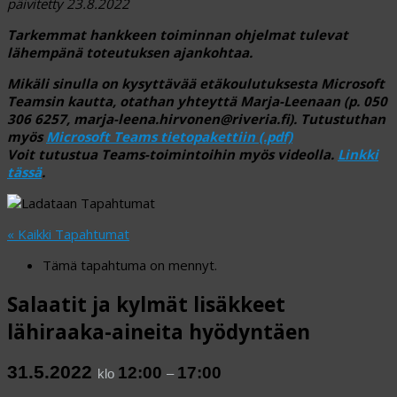
päivitetty 23.8.2022
Tarkemmat hankkeen toiminnan ohjelmat tulevat
lähempänä toteutuksen ajankohtaa.
Mikäli sinulla on kysyttävää etäkoulutuksesta Microsoft
Teamsin kautta, otathan yhteyttä Marja-Leenaan
(
p. 050
306 6257, marja-leena.hirvonen@riveria.fi). Tutustuthan
myös
Microsoft Teams tietopakettiin (.pdf)
Voit tutustua Teams-toimintoihin myös videolla.
Linkki
tässä
.
« Kaikki Tapahtumat
Tämä tapahtuma on mennyt.
Salaatit ja kylmät lisäkkeet
lähiraaka-aineita hyödyntäen
31.5.2022
12:00
17:00
klo
–