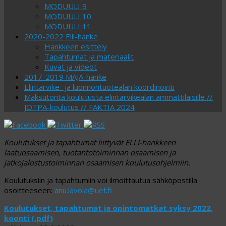
MODUULI 9
MODUULI 10
MODUULI 11
2020-2022 Elli-hanke
Hankkeen esittely
Tapahtumat ja materiaalit
Kuvat ja videot
2017-2019 MAJA-hanke
Elintarvike- ja luonnontuotealan koordinointi
Maksutonta koulutusta elintarvikealan ammattilaisille //
JOTPA-koulutus // FAKTIA 2024
Koulutukset ja tapahtumat liittyvät ELLI-hankkeen
laatuosaamisen, tuotantotoiminnan osaamisen ja
jatkojalostustoiminnan osaamisen koulutusohjelmiin.
Koulutuksiin ja tapahtumiin voi ilmoittautua sähköpostilla
osoitteeseen:
anu.lavola@uef.fi
Koulutukset, tapahtumat ja opintomatkat syksy 2022,
koonti (.pdf)